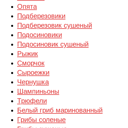
Опята
Подберезовики
Подберезовик сушеный
Подосиновики
Подосиновик сушеный
Рыжик
Сморчок
Сыроежки
Чернушка
Шампиньоны
Трюфели
Белый гриб маринованный
Грибы соленые