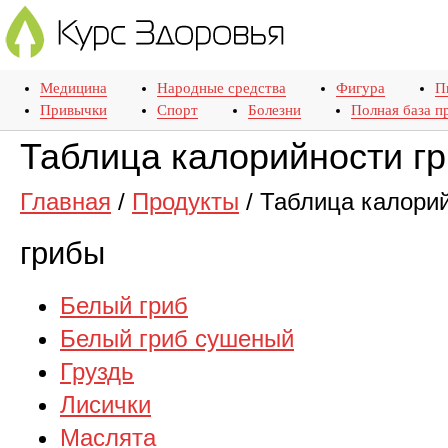
Медицина
Народные средства
Фигура
П
Привычки
Спорт
Болезни
Полная база п
Таблица калорийности г
Главная
/
Продукты
/
Таблица калори
грибы
Белый гриб
Белый гриб сушеный
Груздь
Лисички
Маслята