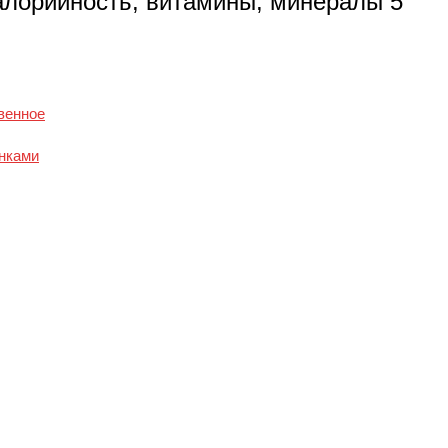
алорийность, витамины, минералы 5
венное
нками