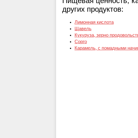
Пищевая ценность, к
других продуктов:
Лимонная кислота
Щавель
Кукуруза, зерно продовольст
Сорго
Карамель, с помадными начи