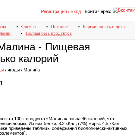
Регистрация / Вход
Войти через:
тва
Фигура
Питание
Беременность и дети
лезни
Полная база продуктов
Малина - Пищевая
лько калорий
ды
/
ягоды
/
Малина
л
ость) 100 г. продукта «Малина» равна 46 калорий, что
евной нормы. Из них белки: 3.2 кКал; (7%) жиры: 4.5 кКал;
 Ниже приведены таблицы содержания биологически-активных
оэлементов).