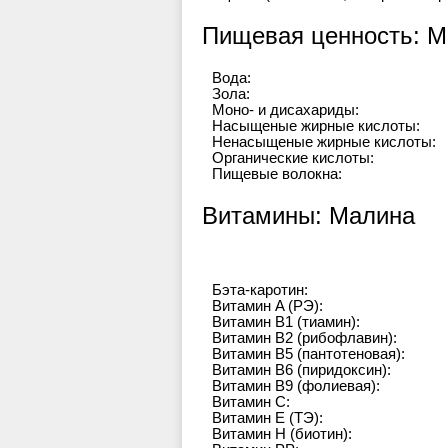
Пищевая ценность: 
Вода:
Зола:
Моно- и дисахариды:
Насыщеные жирные кислоты:
Ненасыщеные жирные кислоты:
Органические кислоты:
Пищевые волокна:
Витамины: Малина
Бэта-каротин:
Витамин A (РЭ):
Витамин B1 (тиамин):
Витамин B2 (рибофлавин):
Витамин B5 (пантотеновая):
Витамин B6 (пиридоксин):
Витамин B9 (фолиевая):
Витамин C:
Витамин E (ТЭ):
Витамин H (биотин):