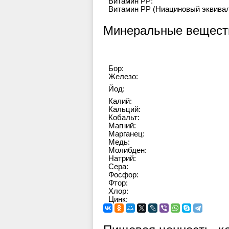
Витамин PP:
Витамин PP (Ниациновый эквивал
Минеральные вещест
Бор:
Железо:
Йод:
Калий:
Кальций:
Кобальт:
Магний:
Марганец:
Медь:
Молибден:
Натрий:
Сера:
Фосфор:
Фтор:
Хлор:
Цинк: