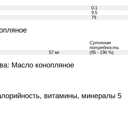
0.1
9.5
79
опляное
Суточная
потребность
57 мг
(95 - 190 %)
а: Масло конопляное
алорийность, витамины, минералы 5