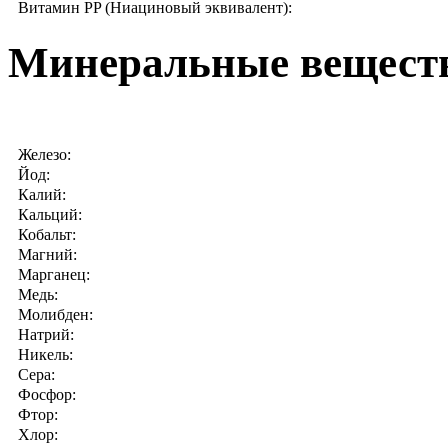
Витамин PP (Ниациновый эквивалент):
Минеральные веществ
Железо:
Йод:
Калий:
Кальций:
Кобальт:
Магний:
Марганец:
Медь:
Молибден:
Натрий:
Никель:
Сера:
Фосфор:
Фтор:
Хлор: