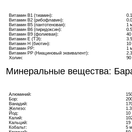
Витамин B1 (тиамин):
0.
Витамин B2 (рибофлавин):
0.
Витамин B5 (пантотеновая):
1 
Витамин B6 (пиридоксин):
0.
Витамин B9 (фолиевая):
40
Витамин E (ТЭ):
3.
Витамин H (биотин):
10
Витамин PP:
1 
Витамин PP (Ниациновый эквивалент):
2.
Холин:
90
Минеральные вещества: Бар
Алюминий:
15
Бор:
20
Ванадий:
17
Железо:
1.3
Йод:
10 
Калий:
10
Кальций:
19 
Кобальт:
5 м