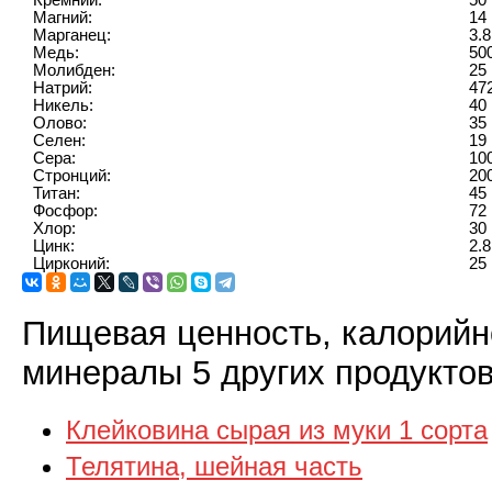
Кремний:
50 
Магний:
14 
Марганец:
3.8
Медь:
50
Молибден:
25 
Натрий:
47
Никель:
40 
Олово:
35 
Селен:
19 
Сера:
10
Стронций:
20
Титан:
45 
Фосфор:
72 
Хлор:
30 
Цинк:
2.8
Цирконий:
25 
Пищевая ценность, калорийн
минералы 5 других продуктов
Клейковина сырая из муки 1 сорта
Телятина, шейная часть