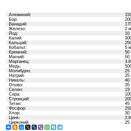
Алюминий:
15
Бор:
20
Ванадий:
17
Железо:
2 м
Йод:
10 
Калий:
30
Кальций:
25
Кобальт:
5 м
Кремний:
50 
Магний:
50 
Марганец:
3.8
Медь:
50
Молибден:
25 
Натрий:
25 
Никель:
40 
Олово:
35 
Селен:
19 
Сера:
10
Стронций:
20
Титан:
45 
Фосфор:
25
Хлор:
30 
Цинк:
2.8
Цирконий:
25 