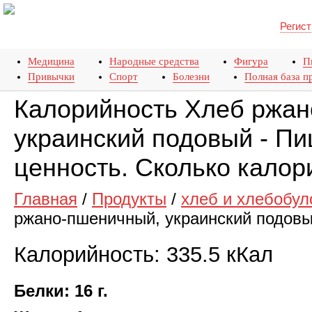
Регист
Медицина
Народные средства
Фигура
П
Привычки
Спорт
Болезни
Полная база п
Калорийность Хлеб ржан
украинский подовый - П
ценность. Сколько калор
Главная
/
Продукты
/
хлеб и хлебобул
ржано-пшеничный, украинский подов
Калорийность: 335.5 кКал
Белки: 16 г.