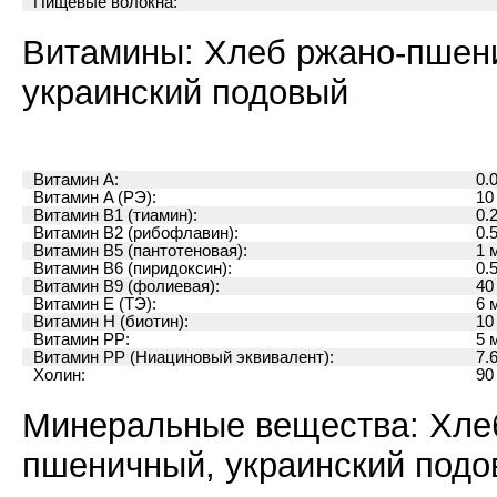
Пищевые волокна:
Витамины: Хлеб ржано-пшен
украинский подовый
Витамин A:
0.
Витамин A (РЭ):
10
Витамин B1 (тиамин):
0.
Витамин B2 (рибофлавин):
0.
Витамин B5 (пантотеновая):
1 
Витамин B6 (пиридоксин):
0.
Витамин B9 (фолиевая):
40
Витамин E (ТЭ):
6 
Витамин H (биотин):
10
Витамин PP:
5 
Витамин PP (Ниациновый эквивалент):
7.
Холин:
90
Минеральные вещества: Хле
пшеничный, украинский подо