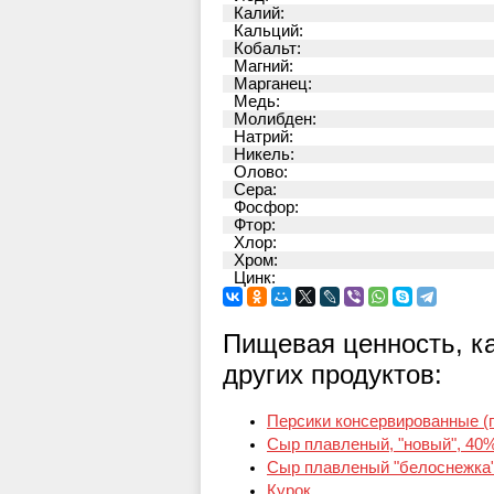
Калий:
Кальций:
Кобальт:
Магний:
Марганец:
Медь:
Молибден:
Натрий:
Никель:
Олово:
Сера:
Фосфор:
Фтор:
Хлор:
Хром:
Цинк:
Пищевая ценность, к
других продуктов:
Персики консервированные (п
Сыр плавленый, "новый", 40
Сыр плавленый "белоснежка
Курок