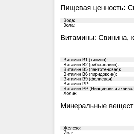
Пищевая ценность: С
Вода:
Зола:
Витамины: Свинина, 
Витамин B1 (тиамин):
Витамин B2 (рибофлавин):
Витамин B5 (пантотеновая):
Витамин B6 (пиридоксин):
Витамин B9 (фолиевая):
Витамин PP:
Витамин PP (Ниациновый эквивал
Холин:
Минеральные веществ
Железо:
Йод: