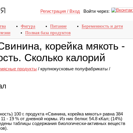
Регистрация / Вход
Войти через:
тва
Фигура
Питание
Беременность и дети
лезни
Полная база продуктов
винина, корейка мякоть -
сть. Сколько калорий
и мясные продукты
/
крупнокусковые полуфабрикаты
/
ал
ость) 100 г. продукта «Свинина, корейка мякоть» равна 384
11 - 19 % от дневной нормы. Из них белки: 54.8 кКал; (14%)
ведены таблицы содержания биологически-активных веществ
ов).