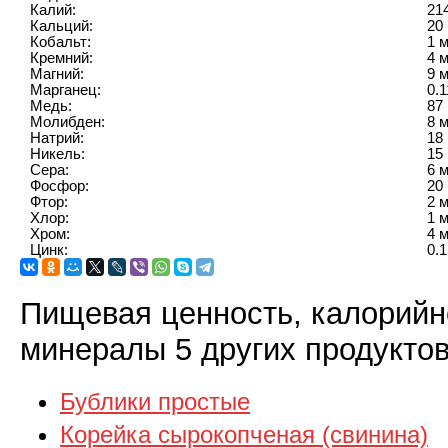
Калий:
21
Кальций:
20 
Кобальт:
1 м
Кремний:
4 м
Магний:
9 м
Марганец:
0.1
Медь:
87 
Молибден:
8 м
Натрий:
18 
Никель:
15 
Сера:
6 м
Фосфор:
20 
Фтор:
2 м
Хлор:
1 м
Хром:
4 м
Цинк:
0.1
Пищевая ценность, калорийн
минералы 5 других продуктов
Бублики простые
Корейка сырокопченая (свинина)