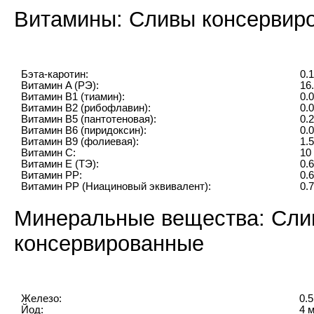
Витамины: Сливы консервир
Бэта-каротин:
0.1
Витамин A (РЭ):
16
Витамин B1 (тиамин):
0.
Витамин B2 (рибофлавин):
0.
Витамин B5 (пантотеновая):
0.2
Витамин B6 (пиридоксин):
0.
Витамин B9 (фолиевая):
1.5
Витамин C:
10
Витамин E (ТЭ):
0.6
Витамин PP:
0.6
Витамин PP (Ниациновый эквивалент):
0.
Минеральные вещества: Сли
консервированные
Железо:
0.5
Йод:
4 м