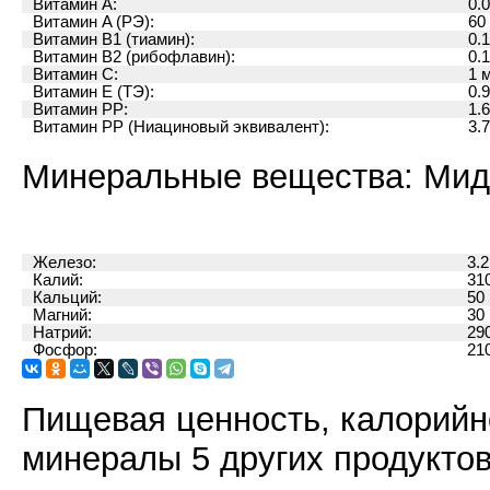
Витамин A:
0.
Витамин A (РЭ):
60
Витамин B1 (тиамин):
0.1
Витамин B2 (рибофлавин):
0.
Витамин C:
1 
Витамин E (ТЭ):
0.9
Витамин PP:
1.6
Витамин PP (Ниациновый эквивалент):
3.7
Минеральные вещества: Мид
Железо:
3.2
Калий:
31
Кальций:
50 
Магний:
30 
Натрий:
29
Фосфор:
21
Пищевая ценность, калорийн
минералы 5 других продуктов