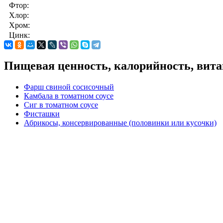
Фтор:
Хлор:
Хром:
Цинк:
Пищевая ценность, калорийность, вита
Фарш свиной сосисочный
Камбала в томатном соусе
Сиг в томатном соусе
Фисташки
Абрикосы, консервированные (половинки или кусочки)