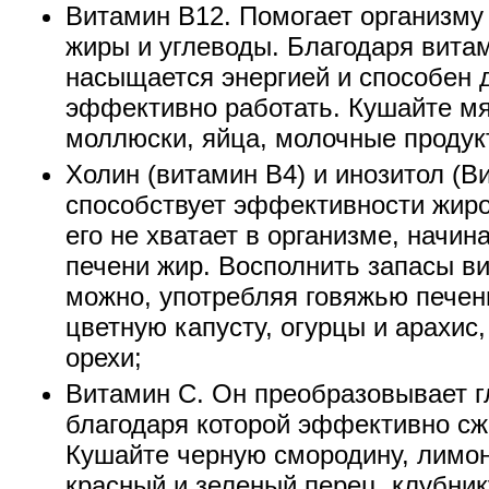
Витамин В12. Помогает организму
жиры и углеводы. Благодаря вита
насыщается энергией и способен 
эффективно работать. Кушайте мяс
моллюски, яйца, молочные продук
Холин (витамин В4) и инозитол (В
способствует эффективности жиро
его не хватает в организме, начин
печени жир. Восполнить запасы в
можно, употребляя говяжью печень
цветную капусту, огурцы и арахис,
орехи;
Витамин С. Он преобразовывает г
благодаря которой эффективно сж
Кушайте черную смородину, лимон
красный и зеленый перец, клубнику