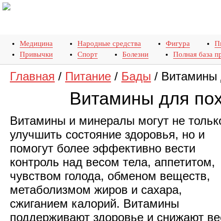
Медицина
Народные средства
Фигура
П
Привычки
Спорт
Болезни
Полная база п
Главная
/
Питание
/
Бады
/
Витамины 
Витамины для по
Витамины и минералы могут не тольк
улучшить состояние здоровья, но и
помогут более эффективно вести
контроль над весом тела, аппетитом,
чувством голода, обменом веществ,
метаболизмом жиров и сахара,
сжиганием калорий. Витамины
поддерживают здоровье и снижают ве