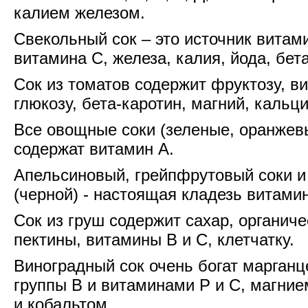
калием железом.
Свекольный сок – это источник витам
витамина С, железа, калия, йода, бет
Сок из томатов содержит фруктозу, в
глюкозу, бета-каротин, магний, кальци
Все овощные соки (зеленые, оранжев
содержат витамин А.
Апельсиновый, грейпфрутовый соки и
(черной) - настоящая кладезь витами
Сок из груш содержит сахар, органиче
пектины, витамины В и С, клетчатку.
Виноградный сок очень богат марган
группы В и витаминами Р и С, магние
и кобальтом.