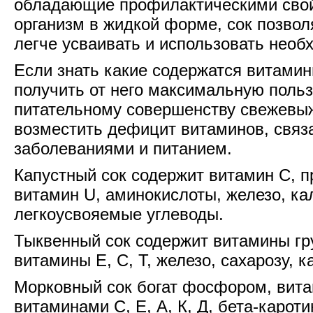
обладающие профилактическими свой
организм в жидкой форме, сок позвол
легче усваивать и использовать нео
Если знать какие содержатся витамин
получить от него максимальную польз
питательному совершенству свежевы
возместить дефицит витаминов, связ
заболеваниями и питанием.
Капустный сок содержит витамин С, 
витамин U, аминокислоты, железо, ка
легкоусвояемые углеводы.
Тыквенный сок содержит витамины гру
витамины Е, С, Т, железо, сахарозу, к
Морковный сок богат фосфором, вита
витаминами С, Е, А, К, Д, бета-карот