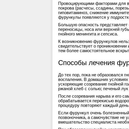
Провоцирующими факторами для во
покрова (расчесы, ссадины, порезы
гиповитаминоз, снижение иммуните
фурункулы появляются у подростко
Большую опасность представляет 
переносицы, носа или верхней губ
гнойного менингита и сепсиса.
К возникновению фурункулов нельз
свидетельствует о проникновении 
тем более самостоятельное вскрыт
Способы лечения фур
До тех пор, пока не образовался 
воспаления. В домашних условиях
ускоряющие созревание гнойной гол
ржаной хлеб с солью; печеный лук
После созревания нарыва и его сам
обрабатывается перекисью водоро
процедуру повторяют каждый день,
Если фурункул очень болезненный,
позвоночника, а самочувствие не 
вмешательство специалиста необ