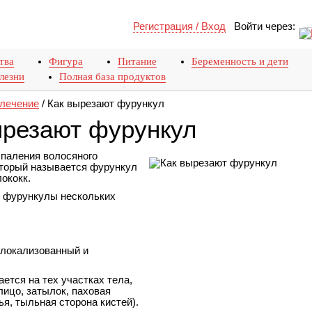
Регистрация / Вход
Войти через:
тва
Фигура
Питание
Беременность и дети
лезни
Полная база продуктов
 лечение
/
Как вырезают фурункул
ырезают фурункул
спаления волосяного
который называется фурункул
ококк.
т фурункулы нескольких
 локализованный и
ется на тех участках тела,
лицо, затылок, паховая
ья, тыльная сторона кистей).