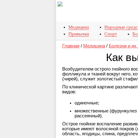
Медицина
Народные средс
Привычки
Спорт
Бо
Главная
/
Медицина
/
Болезни и их
Как в
Возбудителем острого гнойного во
фолликула и тканей вокруг него, 
(чирей), служит золотистый стафил
По клинической картине различаю
видов:
одиночные;
множественные (фурункулез
рассеянный).
Острое гнойное воспаление развива
которые имеют волосяной покров (
область, ягодицы, спина, предплеч