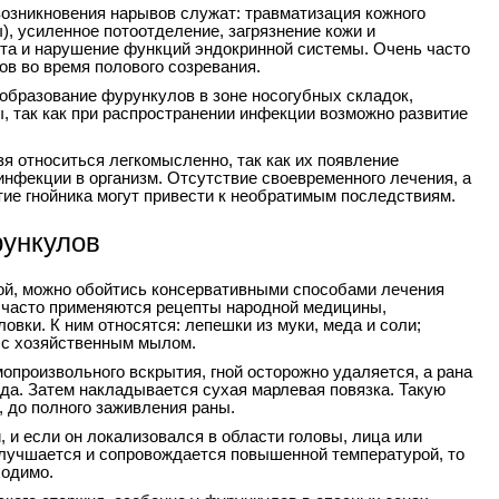
зникновения нарывов служат: травматизация кожного
), усиленное потоотделение, загрязнение кожи и
та и нарушение функций эндокринной системы. Очень часто
в во время полового созревания.
образование фурункулов в зоне носогубных складок,
ы, так как при распространении инфекции возможно развитие
я относиться легкомысленно, так как их появление
инфекции в организм. Отсутствие своевременного лечения, а
ие гнойника могут привести к необратимым последствиям.
ункулов
гной, можно обойтись консервативными способами лечения
 часто применяются рецепты народной медицины,
овки. К ним относятся: лепешки из муки, меда и соли;
 с хозяйственным мылом.
опроизвольного вскрытия, гной осторожно удаляется, а рана
да. Затем накладывается сухая марлевая повязка. Такую
 до полного заживления раны.
 и если он локализовался в области головы, лица или
улучшается и сопровождается повышенной температурой, то
ходимо.