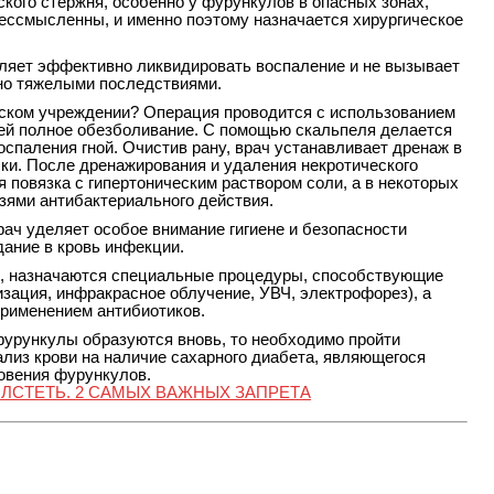
ского стержня, особенно у фурункулов в опасных зонах,
ессмысленны, и именно поэтому назначается хирургическое
ляет эффективно ликвидировать воспаление и не вызывает
сно тяжелыми последствиями.
ском учреждении? Операция проводится с использованием
ей полное обезболивание. С помощью скальпеля делается
оспаления гной. Очистив рану, врач устанавливает дренаж в
ки. После дренажирования и удаления некротического
 повязка с гипертоническим раствором соли, а в некоторых
зями антибактериального действия.
ач уделяет особое внимание гигиене и безопасности
дание в кровь инфекции.
л, назначаются специальные процедуры, способствующие
ация, инфракрасное облучение, УВЧ, электрофорез), а
применением антибиотиков.
фурункулы образуются вновь, то необходимо пройти
лиз крови на наличие сахарного диабета, являющегося
овения фурункулов.
ОЛСТЕТЬ. 2 САМЫХ ВАЖНЫХ ЗАПРЕТА