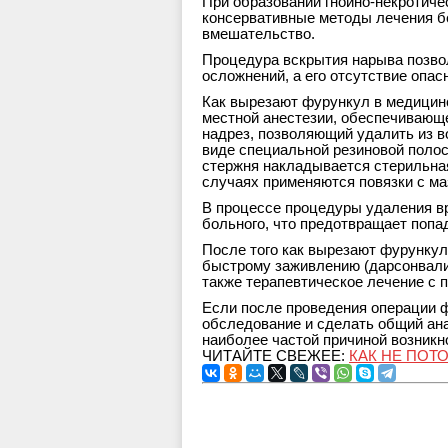
При образовании гнойно-некротиче
консервативные методы лечения б
вмешательство.
Процедура вскрытия нарыва позво
осложнений, а его отсутствие опа
Как вырезают фурункул в медицин
местной анестезии, обеспечивающ
надрез, позволяющий удалить из в
виде специальной резиновой полос
стержня накладывается стерильная
случаях применяются повязки с ма
В процессе процедуры удаления вр
больного, что предотвращает попа
После того как вырезают фурунку
быстрому заживлению (дарсонвализ
также терапевтическое лечение с 
Если после проведения операции 
обследование и сделать общий ана
наиболее частой причиной возникн
ЧИТАЙТЕ СВЕЖЕЕ:
КАК НЕ ПОТ