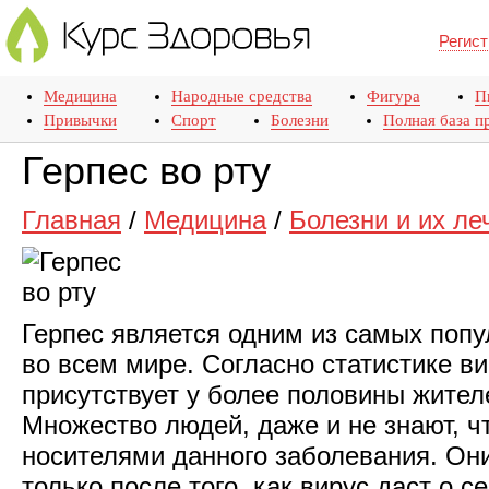
Регист
Медицина
Народные средства
Фигура
П
Привычки
Спорт
Болезни
Полная база п
Герпес во рту
Главная
/
Медицина
/
Болезни и их ле
Герпес является одним из самых поп
во всем мире. Согласно статистике ви
присутствует у более половины жител
Множество людей, даже и не знают, ч
носителями данного заболевания. Он
только после того, как вирус даст о с