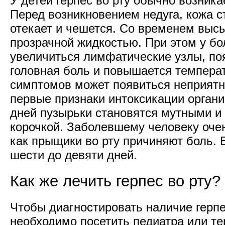
У детей герпес во рту обычно возника
Перед возникновением недуга, кожа с
отекает и чешется. Со временем выс
прозрачной жидкостью. При этом у бо
увеличиться лимфатические узлы, по
головная боль и повышается температ
симптомов может появиться неприятны
первые признаки интоксикации органи
дней пузырьки становятся мутными и
корочкой. Заболевшему человеку очен
как прыщики во рту причиняют боль. 
шести до девяти дней.
Как же лечить герпес во рту?
Чтобы диагностировать наличие герпе
необходимо посетить педиатра или те