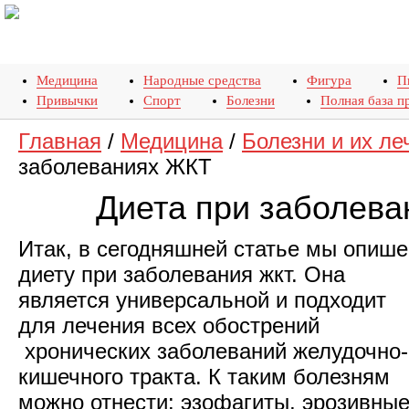
Медицина
Народные средства
Фигура
П
Привычки
Спорт
Болезни
Полная база п
Главная
/
Медицина
/
Болезни и их ле
заболеваниях ЖКТ
Диета при заболев
Итак, в сегодняшней статье мы опиш
диету при заболевания жкт. Она
является универсальной и подходит
для лечения всех обострений
хронических заболеваний желудочно-
кишечного тракта. К таким болезням
можно отнести: эзофагиты, эрозивны